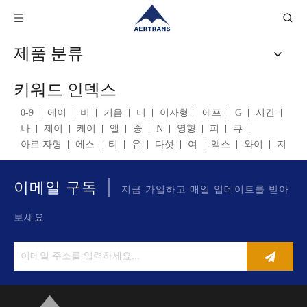
제품 분류
키워드 인덱스
0-9
에이
비
기음
디
이자형
에프
G
시간
나
제이
케이
엘
중
N
영형
피
큐
아르 자형
에스
티
유
다섯
여
엑스
와이
지
|
이메일 구독
지금 가입하고 매일 업데이트를 받아
보세요