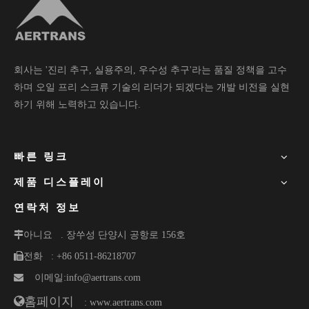
회사는 '진리 추구, 실용주의, 우수성 추구'라는 품질 정책을 고수
하며 오일 프리 스크류 기술의 리더가 되겠다는 개발 비전을 실현
하기 위해 노력하고 있습니다.
빠른 링크
제품 디스플레이
연락처 정보
아니요
. 장쑤성 단양시 공항로 156호
전화
: +86 0511-86218707

이메일:
info@aertrans.com
홈페이지
: www.aertrans.com