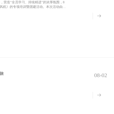
，营造“全员学习、持续精进”的浓厚氛围，8
气风机》的专项培训暨团建活动。本次活动由公
旅
08-02