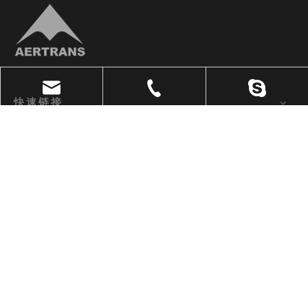
快速链接
产品展示
联系信息
info@aertrans.com
Sunny321654987

江苏省丹阳市机场路156号

电话：+ 86 0511-86218707

邮箱：
info@aertrans.com

网址：www.aertrans.com
0511-86218707
021-54303326
版权所有 © 2020 江苏艾传机械有限公司 备案证书号：
沪ICP备