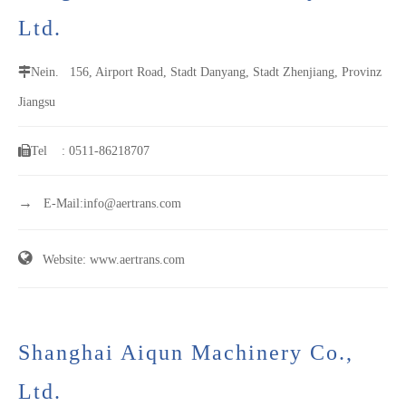
Ltd.
Nein.
156, Airport Road, Stadt Danyang, Stadt Zhenjiang, Provinz
Jiangsu
Tel
: 0511-86218707
→
E-Mail:
info@aertrans.com

Website: www.aertrans.com
Shanghai Aiqun Machinery Co.,
Ltd.