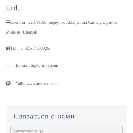
Ltd.
Комната
220, № 96, переулок 1333, улица Синьлун, район
Минхан, Шанхай
Тел
.: 021-54303326.
→
Почта:
info@aertrans.com

Сайт: www.aertrans.com.
Связаться с нами