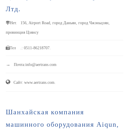
Лтд.
Нет.
156, Airport Road, город Даньян, город Чжэньцзян,
провинция Цзянсу
Тел
.: 0511-86218707.
→
Почта:
info@aertrans.com

Сайт: www.aertrans.com.
Шанхайская компания
машинного оборудования Aiqun,