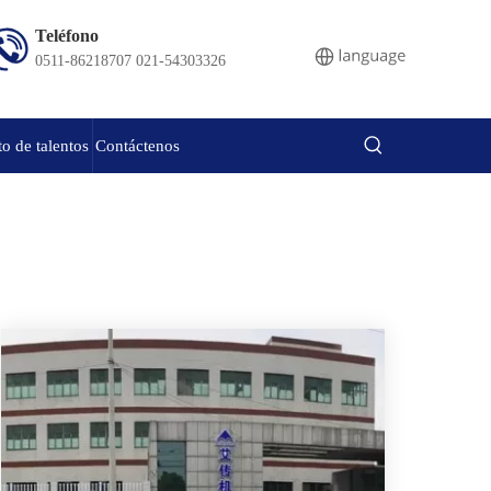
Teléfono
0511-86218707 021-54303326
o de talentos
Contáctenos