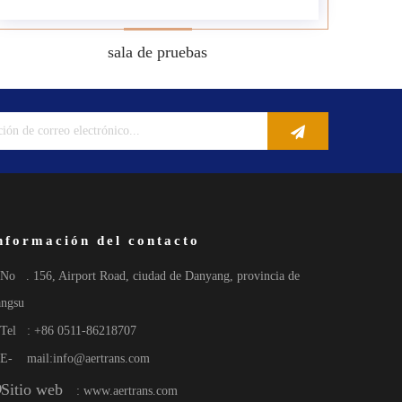
sala de pruebas
nformación del contacto
No
. 156, Airport Road, ciudad de Danyang, provincia de
angsu
Tel
: +86 0511-86218707
E-
mail:
info@aertrans.com
Sitio web
: www.aertrans.com