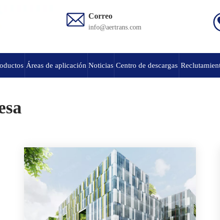
Correo
info@aertrans.com
roductos
Áreas de aplicación
Noticias
Centro de descargas
Reclutamient
esa