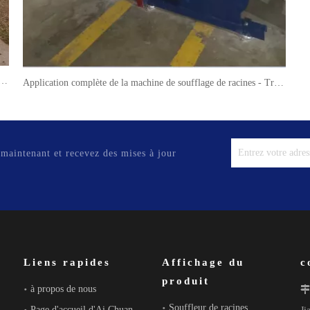
is machine complète application-traitement des eaux usées
Application complète de la machine de soufflage de racines - Transport de sucre en poudre Nestlé
 maintenant et recevez des mises à jour
Liens rapides
Affichage du
c
produit
à propos de nous

Souffleur de racines
Page d'accueil d'Ai Chuan