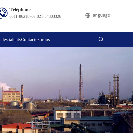
Téléphone
0511-86218707 021-54303326
 des talents
Contactez-nous