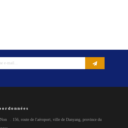
oordonnées
Non
. 156, route de l'aéroport, ville de Danyang, province du