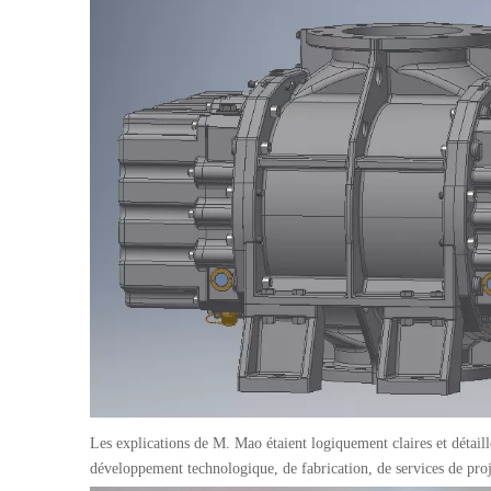
Les explications de M. Mao étaient logiquement claires et détail
développement technologique, de fabrication, de services de proj