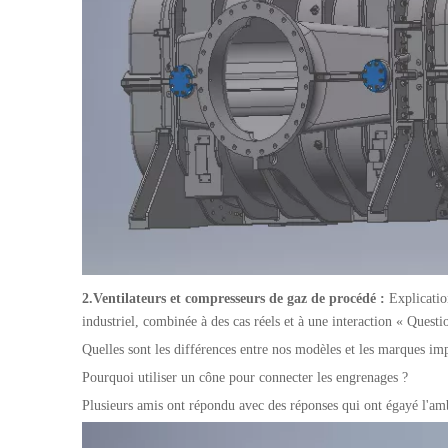
2.
Ventilateurs et compresseurs de gaz de procédé :
Explicatio
industriel, combinée à des cas réels et à une interaction « Quest
Quelles sont les différences entre nos modèles et les marques im
Pourquoi utiliser un cône pour connecter les engrenages ?
Plusieurs amis ont répondu avec des réponses qui ont égayé l'amb