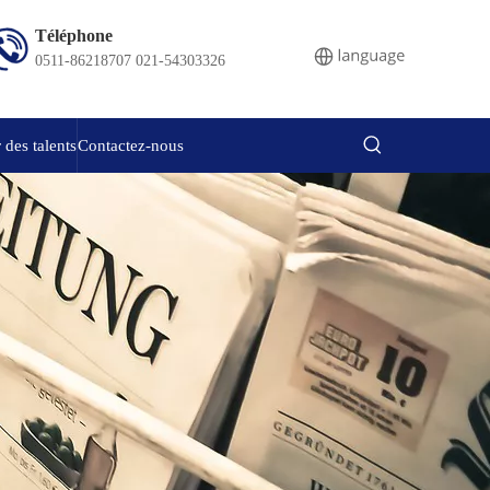
Téléphone
0511-86218707 021-54303326
 des talents
Contactez-nous