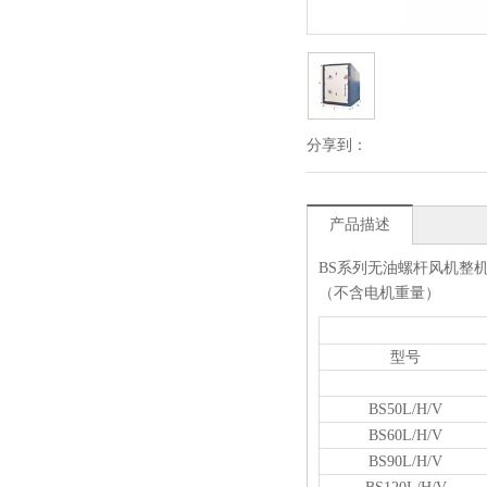
分享到：
产品描述
BS系列无油螺杆风机整
（不含电机重量）
型号
BS50L/H/V
BS60L/H/V
BS90L/H/V