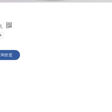
机
入询价篮